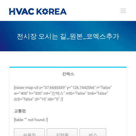
Skip
to
content
전시장 오시는 길_원본_코엑스추가
킨텍스
[naver-map-v3 x=”37.6685439″ y=”126.7442066″ r=”false”
w=”400″ h=”300″ mt=”킨텍스” mtb=”false” tmb=”false”
zcb=”false” zl=”10″ idx=”0″ /]
교통편
[table “” not found /]
승용차
지하철
버스