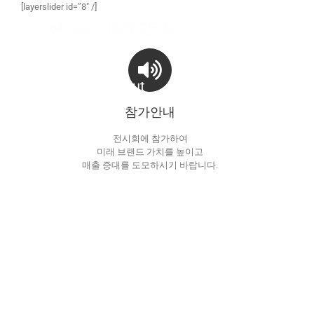
Skip
[layerslider id=”8″ /]
to
content
About
Exhibit
Attend
참가안내
전시회에 참가하여
미래 브랜드 가치를 높이고
매출 증대를 도모하시기 바랍니다.