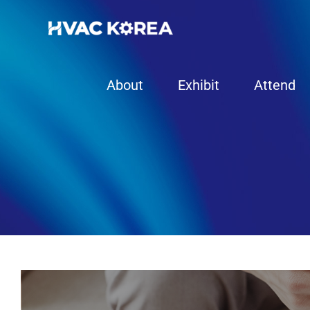
Skip
to
content
About
Exhibit
Attend