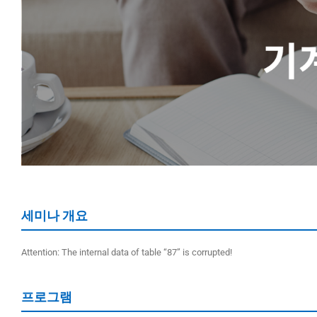
세미나 개요
Attention: The internal data of table “87” is corrupted!
프로그램