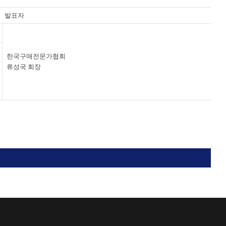
발표자
한국구매전문가협회
류성국 회장